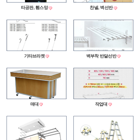
타공판, 휀스망
찬넬, 벽선반
기타브라켓
벽부착 반달선반
매대
작업대