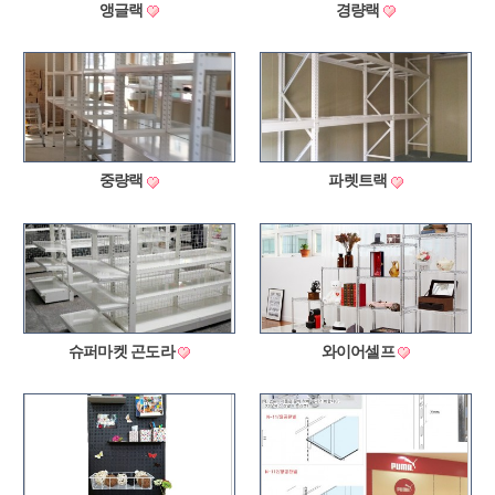
앵글랙
경량랙
중량랙
파렛트랙
슈퍼마켓 곤도라
와이어셀프